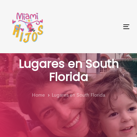
Skip
Skip
links
to
primary
Tog
navigation
nav
Skip
to
Lugares en South
content
Florida
Home
Lugares en South Florida