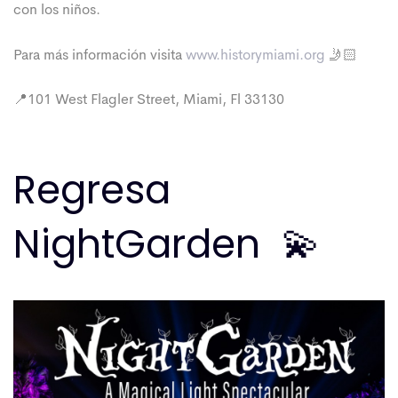
con los niños.
Para más información visita
www.historymiami.org
🤳🏻
📍101 West Flagler Street, Miami, Fl 33130
Regresa
NightGarden
💫