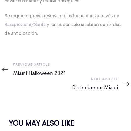
enviar sus cartas y recibir obsequios.
Se requiere previa reserva en las locaciones a través de
Basspro.com/Santa
y los cupos solo se abren con 7 días
de anticipación.
Previous
PREVIOUS ARTICLE
Article
Miami Halloween 2021
Next
NEXT ARTICLE
Article
Diciembre en Miami
YOU MAY ALSO LIKE