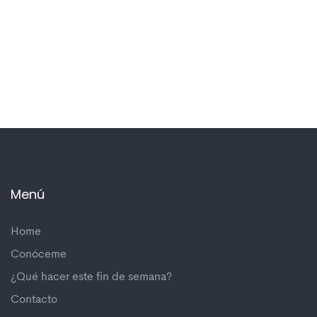
Menú
Home
Conóceme
¿Qué hacer este fin de semana?
Contacto