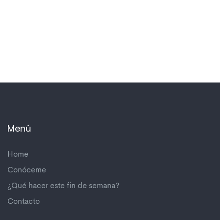
Menú
Home
Conóceme
¿Qué hacer este fin de semana?
Contacto